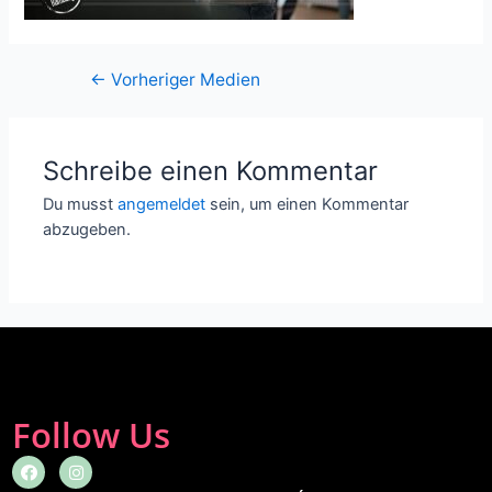
←
Vorheriger Medien
Schreibe einen Kommentar
Du musst
angemeldet
sein, um einen Kommentar
abzugeben.
Follow Us
F
I
a
n