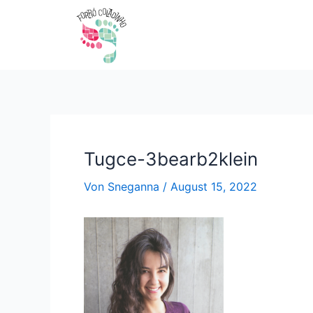
Zum
Beitragsnavigation
Inhalt
springen
Tugce-3bearb2klein
Von
Sneganna
/
August 15, 2022