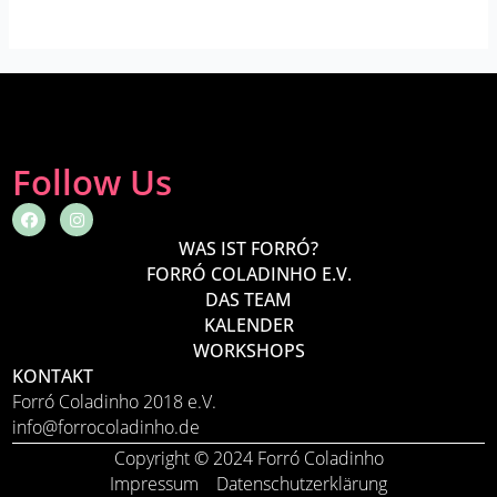
Follow Us
F
I
a
n
c
s
WAS IST FORRÓ?
e
t
FORRÓ COLADINHO E.V.
b
a
o
g
DAS TEAM
o
r
KALENDER
k
a
m
WORKSHOPS
KONTAKT
Forró Coladinho 2018 e.V.
info@forrocoladinho.de
Copyright © 2024 Forró Coladinho
Impressum
Datenschutzerklärung