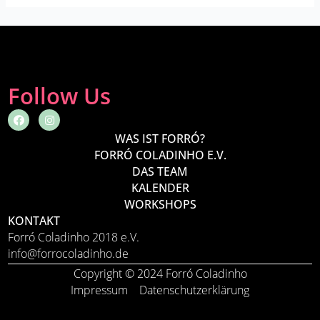
Follow Us
F
I
a
n
c
s
WAS IST FORRÓ?
e
t
FORRÓ COLADINHO E.V.
b
a
o
g
DAS TEAM
o
r
KALENDER
k
a
m
WORKSHOPS
KONTAKT
Forró Coladinho 2018 e.V.
info@forrocoladinho.de
Copyright © 2024 Forró Coladinho
Impressum
Datenschutzerklärung