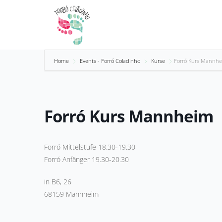
Zum
Inhalt
springen
Home
Events - Forró Coladinho
Kurse
Forró Kurs Mannh
Forró Kurs Mannheim
Forró Mittelstufe 18.30-19.30
Forró Anfänger 19.30-20.30
in B6, 26
68159 Mannheim