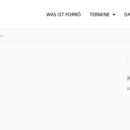
WAS IST FORRÓ
TERMINE
DA
eim
S
n
K