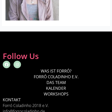
Follow Us
F
I
a
n
c
s
WAS IST FORRÓ?
e
t
FORRÓ COLADINHO E.V.
b
a
o
g
DAS TEAM
o
r
KALENDER
k
a
m
WORKSHOPS
KONTAKT
Forró Coladinho 2018 e.V.
info@forrocoladinho.de